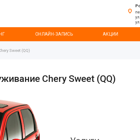
Р
пе
ул
ул
НГ
ОНЛАЙН-ЗАПИСЬ
АКЦИИ
hery Sweet (QQ)
уживание Chery Sweet (QQ)