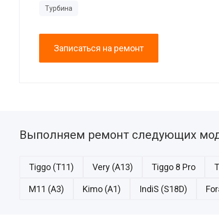
Турбина
Записаться на ремонт
Выполняем ремонт следующих мод
Tiggo (T11)
Very (A13)
Tiggo 8 Pro
T
M11 (A3)
Kimo (A1)
IndiS (S18D)
For