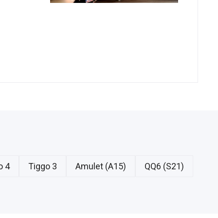
o 4
Tiggo 3
Amulet (A15)
QQ6 (S21)