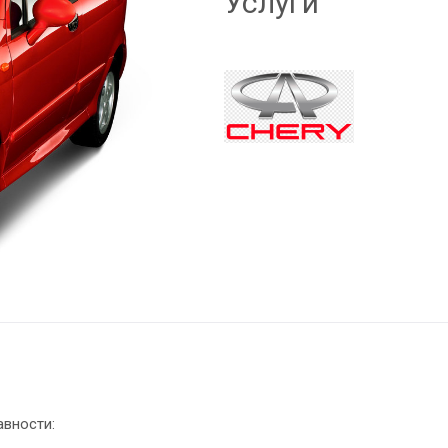
Услуги
авности: