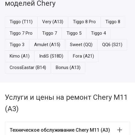
моделей Chery
Tiggo (T11)
Very (A13)
Tiggo 8 Pro
Tiggo 8
Tiggo 7 Pro
Tiggo 7
Tiggo 5
Tiggo 4
Tiggo 3
Amulet (A15)
Sweet (QQ)
QQ6 (S21)
Kimo (A1)
IndiS (S18D)
Fora (A21)
CrossEastar (B14)
Bonus (A13)
Услуги и цены на ремонт Chery M11
(A3)
Техническое обслуживание Chery M11 (A3)