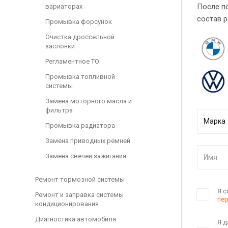
После по
вариаторах
состав р
Промывка форсунок
Очистка дроссельной
заслонки
Регламентное ТО
Промывка топливной
системы
Замена моторного масла и
фильтра
Промывка радиатора
Замена приводных ремней
Замена свечей зажигания
Ремонт тормозной системы
Я с
Ремонт и заправка системы
пе
кондиционирования
Диагностика автомобиля
Я д