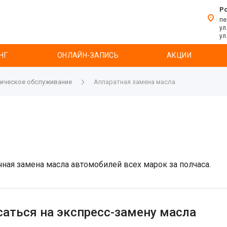
Р
пе
ул
ул
НГ
ОНЛАЙН-ЗАПИСЬ
АКЦИИ
ническое обслуживание
Аппаратная замена масла
ая замена масла автомобилей всех марок за полчаса.
саться на экспресс-замену масла