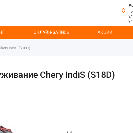
Р
пе
ул
ул
НГ
ОНЛАЙН-ЗАПИСЬ
АКЦИИ
ery IndiS (S18D)
живание Chery IndiS (S18D)