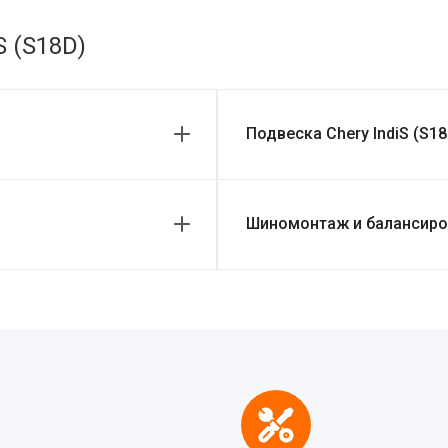
S (S18D)
Подвеска Chery IndiS (S18
Шиномонтаж и балансировк