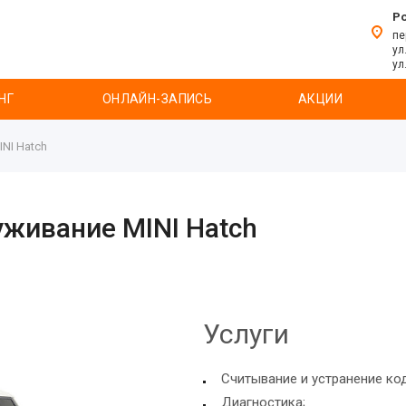
Р
пе
ул
ул
НГ
ОНЛАЙН-ЗАПИСЬ
АКЦИИ
NI Hatch
уживание MINI Hatch
Услуги
Считывание и устранение ко
Диагностика;