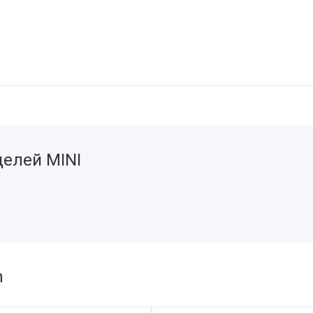
елей MINI
h