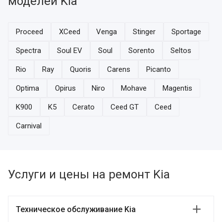
моделей Kia
Proceed
XCeed
Venga
Stinger
Sportage
Spectra
Soul EV
Soul
Sorento
Seltos
Rio
Ray
Quoris
Carens
Picanto
Optima
Opirus
Niro
Mohave
Magentis
K900
K5
Cerato
Ceed GT
Ceed
Carnival
Услуги и цены на ремонт Kia
Техническое обслуживание Kia