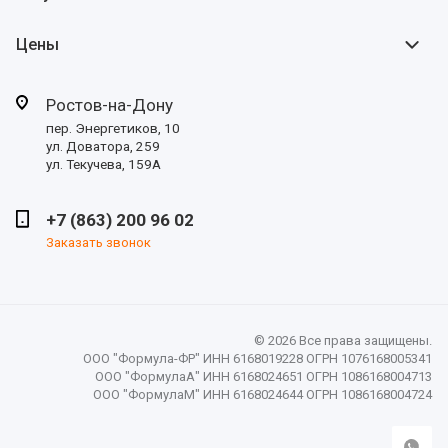
Цены
Ростов-на-Дону
пер. Энергетиков, 10
ул. Доватора, 259
ул. Текучева, 159А
+7 (863) 200 96 02
Заказать звонок
© 2026 Все права защищены.
ООО "Формула-ФР" ИНН 6168019228 ОГРН 1076168005341
ООО "ФормулаА" ИНН 6168024651 ОГРН 1086168004713
ООО "ФормулаМ" ИНН 6168024644 ОГРН 1086168004724